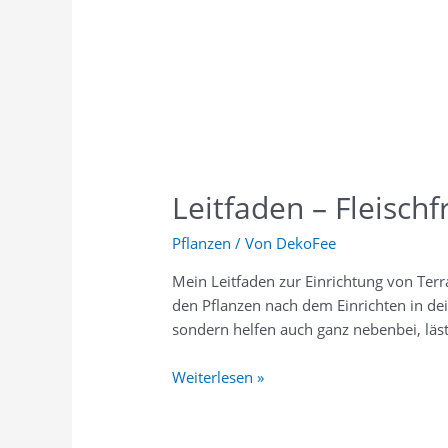
Leitfaden – Fleisch
Pflanzen
/ Von
DekoFee
Mein Leit­fa­den zur Ein­rich­tung von Ter­ra­
den Pflan­zen nach dem Ein­rich­ten in dei
son­dern hel­fen auch ganz neben­bei, läs
Weiterlesen »