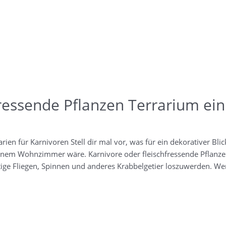
fressende Pflanzen Terrarium ein
ri­en für Kar­ni­vo­ren Stell dir mal vor, was für ein deko­ra­ti­ver Blick
­nem Wohn­zim­mer wäre. Kar­ni­vo­re oder fleisch­fres­sen­de Pflan­
­ti­ge Flie­gen, Spin­nen und ande­res Krab­belge­tier los­zu­wer­den