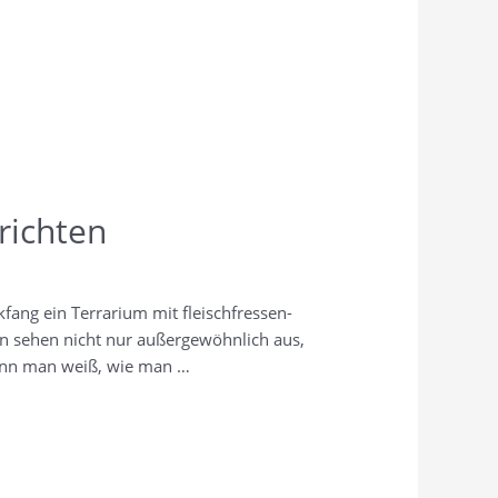
richten
­fang ein Ter­ra­ri­um mit fleisch­fres­sen­
zen sehen nicht nur außer­ge­wöhn­lich aus,
. Wenn man weiß, wie man …