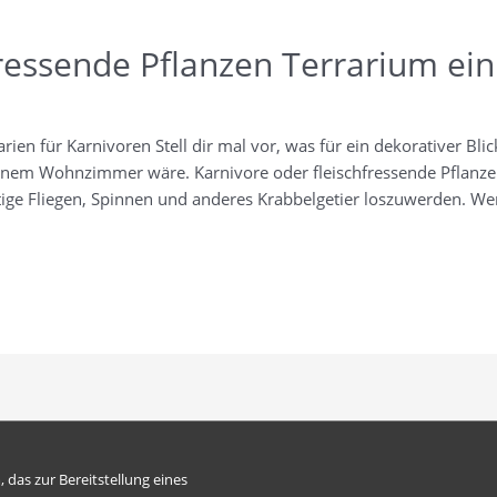
fressende Pflanzen Terrarium ein
ri­en für Kar­ni­vo­ren Stell dir mal vor, was für ein deko­ra­ti­ver Blick
­nem Wohn­zim­mer wäre. Kar­ni­vo­re oder fleisch­fres­sen­de Pflan­
­ti­ge Flie­gen, Spin­nen und ande­res Krab­belge­tier los­zu­wer­den
as zur Bereitstellung eines