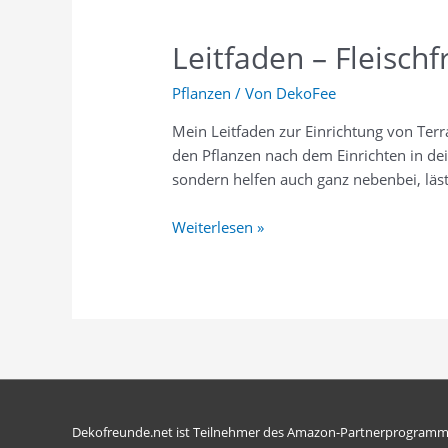
Leitfaden – Fleisch
Pflanzen
/ Von
DekoFee
Mein Leit­fa­den zur Ein­rich­tung von Ter­ra­
den Pflan­zen nach dem Ein­rich­ten in dei
son­dern hel­fen auch ganz neben­bei, läs
Weiterlesen »
Dekofreunde.net ist Teilnehmer des Amazon-Partnerprogramm, d