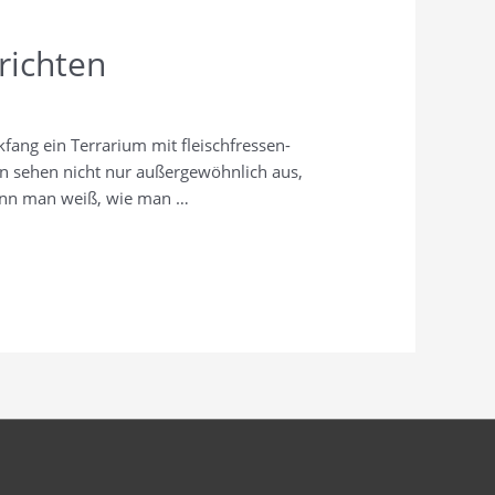
richten
­fang ein Ter­ra­ri­um mit fleisch­fres­sen­
zen sehen nicht nur außer­ge­wöhn­lich aus,
. Wenn man weiß, wie man …